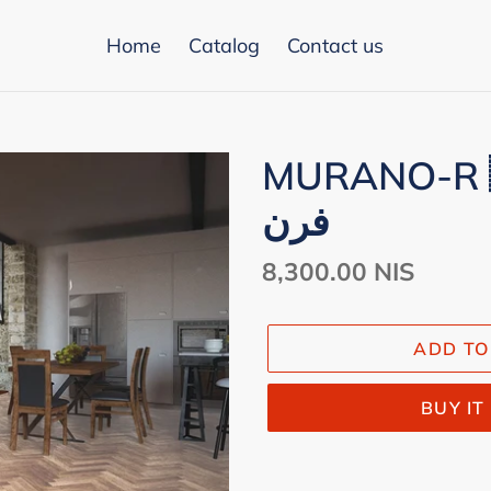
Home
Catalog
Contact us
MURANO-R 🇪🇸طب مع
فرن
Regular
8,300.00 NIS
price
ADD TO
BUY I
Adding