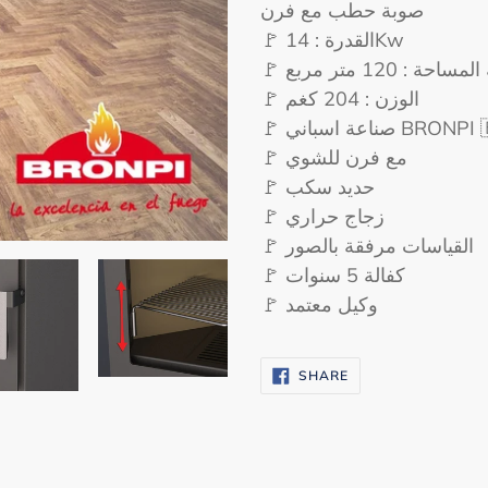
product
صوبة حطب مع فرن
to
🚩 القدرة : 14Kw
your
🚩 حة : 120 متر مربع
cart
🚩 الوزن : 204 كغم
🚩 صناعة اسباني BRON
🚩 مع فرن للشوي
🚩 حديد سكب
🚩 زجاج حراري
🚩 القياسات مرفقة بالصور
🚩 كفالة 5 سنوات
🚩 وكيل معتمد
SHARE
SHARE
ON
FACEBOOK