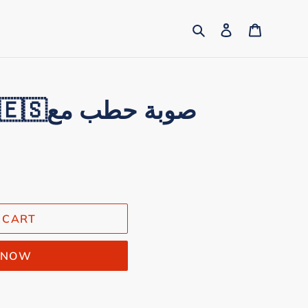
Search
Log in
Cart
صوبة ح
 CART
T NOW