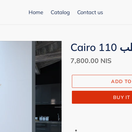
Home
Catalog
Contact us
Cair
Regular
7,800.00 NIS
price
ADD TO
BUY I
Adding
product
to