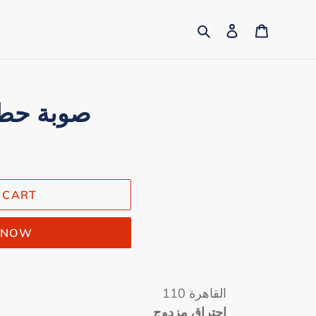
Search
Log in
Cart
o 110 صوبة حطب
 CART
T NOW
110 القاهرة
احتراق مزدوج