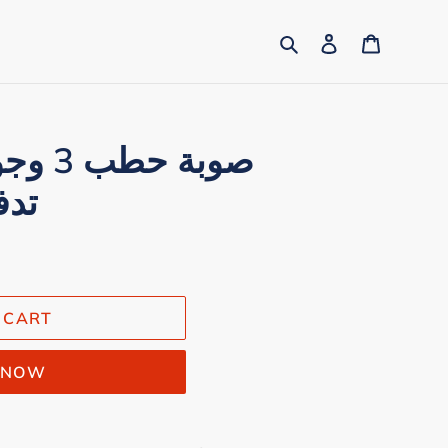
Search
Log in
Cart
تدف
 CART
T NOW